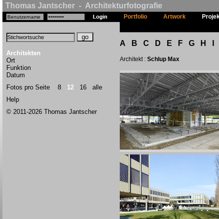
Thomas Jantscher - Architekturfotografie
Portfolio
Artwork
Proje
A
B
C
D
E
F
G
H
I
Architekten
Architekt :
Schlup Max
Ort
Funktion
Datum
Fotos pro Seite
8
12
16
alle
Help
© 2011-2026 Thomas Jantscher