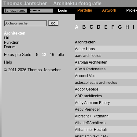
Thomas Jantscher - Architekturfotografie
Portfolio
Artwork
Proje
A
B
C
D
E
F
G
H
I
Architekten
Ort
Funktion
Architekten
Datum
Aaber Hans
Fotos pro Seite
8
12
16
alle
aarc architectes
Help
Aarplan Architekten
ABA & Partenaires
© 2011-2026 Thomas Jantscher
Acconci Vito
actescollectifs architectes
Addor George
ADR architectes
Aeby Aumann Emery
Aeby Perneger
Albrecht + Ritzmann
Alhadeff Architects
Althammer Hochuli
apart architektur AG