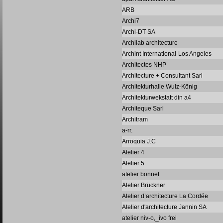
ARB
Archi7
Archi-DT SA
Archilab architecture
Archint International-Los Angeles
Architectes NHP
Architecture + Consultant Sarl
Architekturhalle Wulz-König
Architekturwekstatt din a4
Architeque Sarl
Architram
a-rr.
Arroquia J.C
Atelier 4
Atelier 5
atelier bonnet
Atelier Brückner
Atelier d’architecture La Cordée
Atelier d'architecture Jannin SA
atelier niv-o,_ivo frei