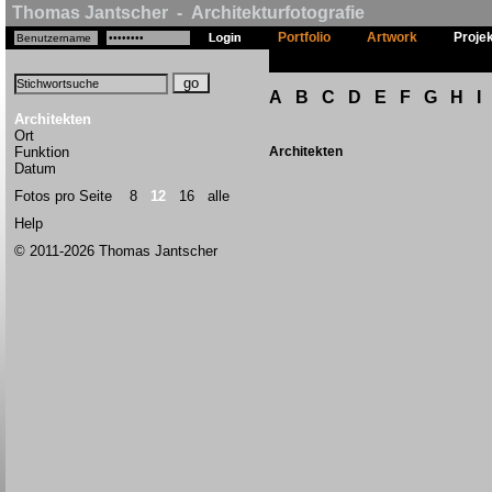
Thomas Jantscher - Architekturfotografie
Portfolio
Artwork
Proje
A
B
C
D
E
F
G
H
I
Architekten
Ort
Funktion
Architekten
Datum
Fotos pro Seite
8
12
16
alle
Help
© 2011-2026 Thomas Jantscher