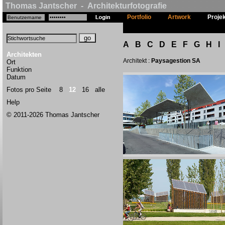
Thomas Jantscher - Architekturfotografie
Portfolio
Artwork
Proje
A
B
C
D
E
F
G
H
I
Architekten
Architekt :
Paysagestion SA
Ort
Funktion
Datum
Fotos pro Seite
8
12
16
alle
Help
© 2011-2026 Thomas Jantscher