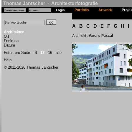
Thomas Jantscher - Architekturfotografie
Portfolio
Artwork
Proje
A
B
C
D
E
F
G
H
I
Architekten
Architekt :
Varone Pascal
Ort
Funktion
Datum
Fotos pro Seite
8
12
16
alle
Help
© 2011-2026 Thomas Jantscher