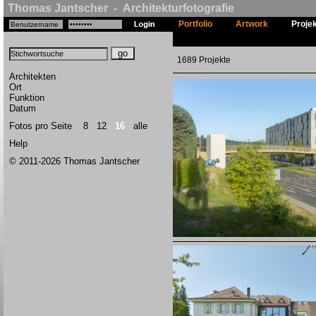
Thomas Jantscher - Architekturfotografie
Portfolio
Artwork
Proje
1689 Projekte
Architekten
Ort
Funktion
Datum
Fotos pro Seite
8
12
16
alle
Help
© 2011-2026 Thomas Jantscher