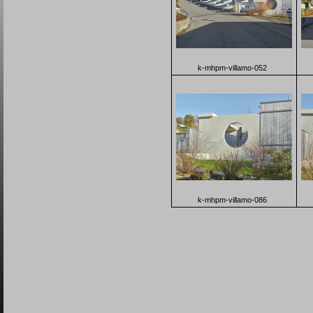
k-mhpm-villamo-052
k-mhpm-villamo-086