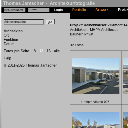
Thomas Jantscher - Architekturfotografie
Portfolio
Artwork
Proje
Projekt: Reihenhäuser Villamont 14, 
Architekten: MHPM Architectes
Architekten
Bauherr: Privat
Ort
Funktion
Datum
32 Fotos
Fotos pro Seite
8
12
16
alle
Help
© 2011-2026 Thomas Jantscher
k-mhpm-villamo-007