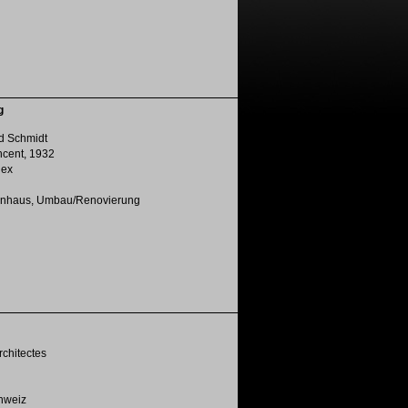
g
ed Schmidt
incent, 1932
nex
ienhaus, Umbau/Renovierung
rchitectes
chweiz