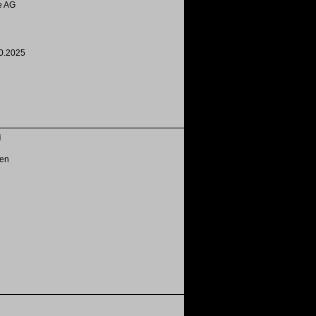
e AG
0.2025
i
ten