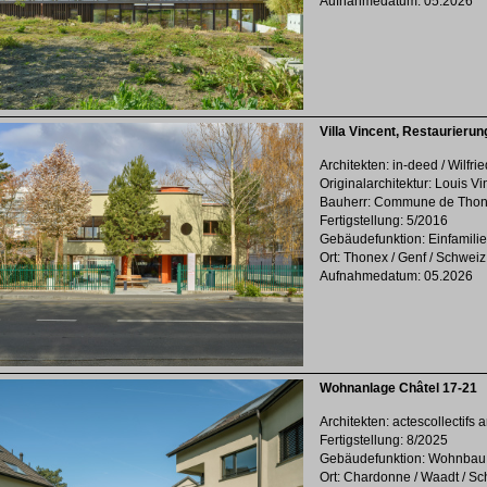
Aufnahmedatum: 05.2026
Villa Vincent, Restaurierun
Architekten: in-deed / Wilfri
Originalarchitektur: Louis V
Bauherr: Commune de Tho
Fertigstellung: 5/2016
Gebäudefunktion: Einfamil
Ort: Thonex / Genf / Schweiz
Aufnahmedatum: 05.2026
Wohnanlage Châtel 17-21
Architekten: actescollectifs a
Fertigstellung: 8/2025
Gebäudefunktion: Wohnbau
Ort: Chardonne / Waadt / S