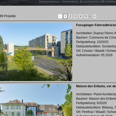
Gemeindehaus - Architekten: 2b architectes, NB Archite
9 Projekte
...
«
1
2
3
4
5
»
Fussgänger-Fahrradbrücke
Architekten: Dupraz Pierre-A
Bauherr: Commune de Criss
Fertigstellung: 10/2025
Gebäudefunktion: Sonderba
Ort: Crissier / Waadt / Schwe
Aufnahmedatum: 05.2026
Maison des Enfants, vor 
Architekten: Plarel Architect
Bauherr: Maison des Enfant
Fertigstellung: 6/2026
Gebäudefunktion: Bildung, 
Ort: Penthaz / Waadt / Schw