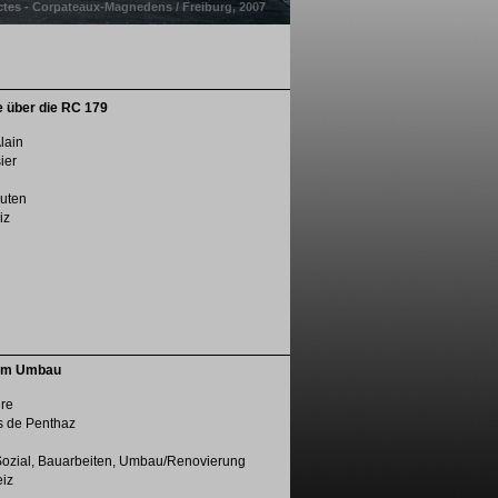
ctes - Corpateaux-Magnedens / Freiburg, 2007
 über die RC 179
lain
ier
uten
iz
dem Umbau
ure
s de Penthaz
Sozial, Bauarbeiten, Umbau/Renovierung
eiz