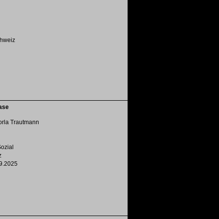
chweiz
ase
orla Trautmann
ozial
z
9.2025