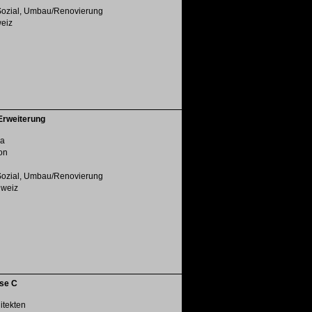
Sozial, Umbau/Renovierung
weiz
Erweiterung
ra
on
Sozial, Umbau/Renovierung
chweiz
se C
hitekten