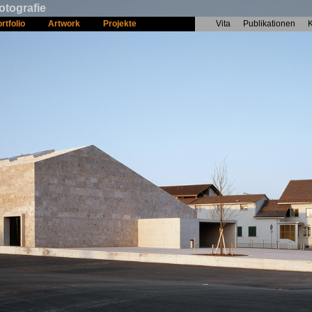
otografie
rtfolio
Artwork
Projekte
Vita
Publikationen
K