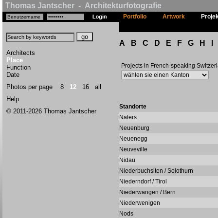
Thomas Jantscher - Architekturfotografie
Portfolio
Artwork
Proje
A
B
C
D
E
F
G
H
I
Architects
Place
Projects in French-speaking Switzer
Function
Date
Photos per page
8
12
16
all
Help
Standorte
© 2011-2026 Thomas Jantscher
Naters
Neuenburg
Neuenegg
Neuveville
Nidau
Niederbuchsiten / Solothurn
Niederndorf / Tirol
Niederwangen / Bern
Niederwenigen
Nods