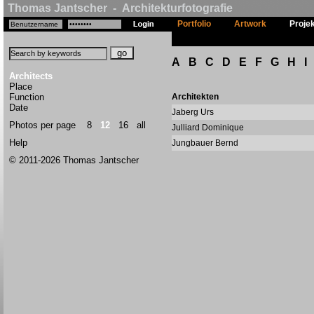
Thomas Jantscher - Architekturfotografie
Portfolio
Artwork
Proje
A
B
C
D
E
F
G
H
I
Architects
Place
Function
Architekten
Date
Jaberg Urs
Photos per page
8
12
16
all
Julliard Dominique
Help
Jungbauer Bernd
© 2011-2026 Thomas Jantscher