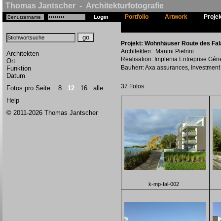
Thomas Jantscher - Architekturfotografie
Portfolio
Artwork
Proje
Projekt: Wohnhäuser Route des Fal
Architekten: Manini Pietrini
Architekten
Realisation: Implenia Entreprise Gén
Ort
Bauherr: Axa assurances, Investmen
Funktion
Datum
37 Fotos
Fotos pro Seite
8
12
16
alle
Help
© 2011-2026 Thomas Jantscher
k-mp-fal-002