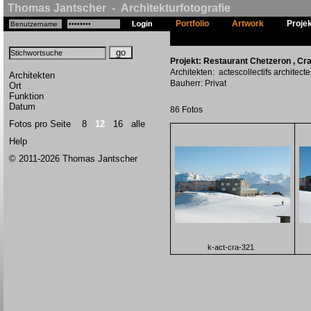
Thomas Jantscher - Architekturfotografie
Portfolio
Artwork
Proje
Projekt: Restaurant Chetzeron , Cra
Architekten: actescollectifs architecte
Architekten
Bauherr: Privat
Ort
Funktion
Datum
86 Fotos
Fotos pro Seite
8
12
16
alle
Help
© 2011-2026 Thomas Jantscher
k-act-cra-321