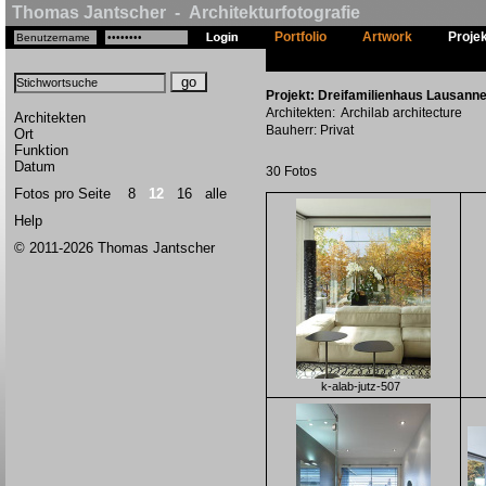
Thomas Jantscher - Architekturfotografie
Portfolio
Artwork
Proje
Projekt: Dreifamilienhaus Lausanne
Architekten: Archilab architecture
Architekten
Bauherr: Privat
Ort
Funktion
Datum
30 Fotos
Fotos pro Seite
8
12
16
alle
Help
© 2011-2026 Thomas Jantscher
k-alab-jutz-507