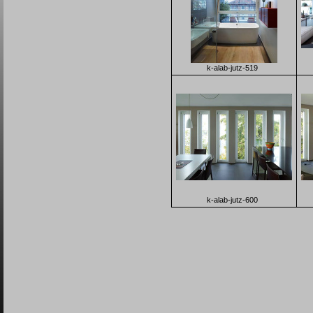
k-alab-jutz-519
k-alab-jutz-600