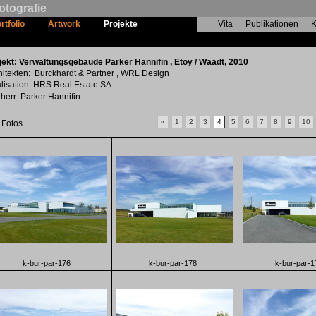
otografie
rtfolio
Artwork
Projekte
Vita
Publikationen
K
Verwaltungsgebäude Parker Hannifin
jekt: Verwaltungsgebäude Parker Hannifin , Etoy / Waadt, 2010
hitekten: Burckhardt & Partner , WRL Design
lisation: HRS Real Estate SA
herr: Parker Hannifin
«
1
2
3
4
5
6
7
8
9
10
 Fotos
k-bur-par-176
k-bur-par-178
k-bur-par-1