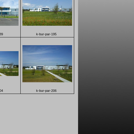
89
k-bur-par-195
04
k-bur-par-206