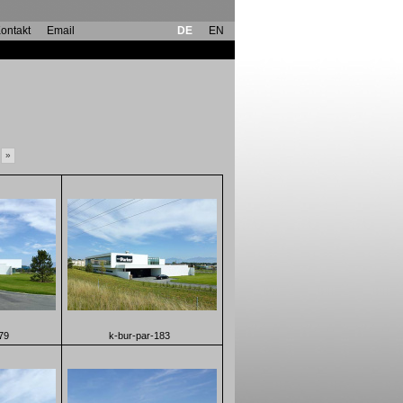
ontakt
Email
DE
EN
»
79
k-bur-par-183