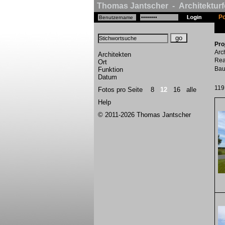
Thomas Jantscher - Architekturf
Po
Pro
Arc
Architekten
Rea
Ort
Bau
Funktion
Datum
119
Fotos pro Seite
8
12
16
alle
Help
© 2011-2026 Thomas Jantscher