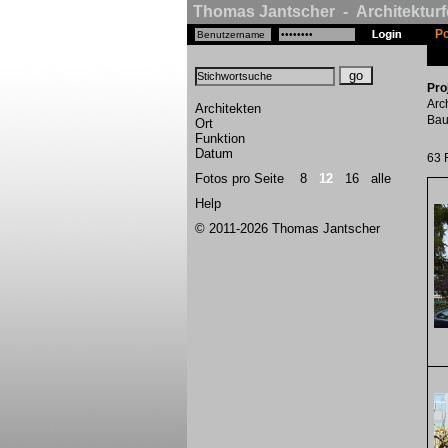
Thomas Jantscher - Architekturf
Po
Pro
Arc
Architekten
Bau
Ort
Funktion
Datum
63 
Fotos pro Seite
8
12
16
alle
Help
© 2011-2026 Thomas Jantscher