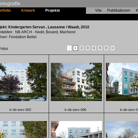
otografie
rtfolio
Artwork
Projekte
Vita
Publikationen
K
Kindergarten Servan
jekt: Kindergarten Servan , Lausanne / Waadt, 2010
hitekten: NB.ARCH - Nedir, Bovard, Macherel
herr: Fondation Bellet
«
1
2
3
4
5
6
»
Fotos
k-nb-serv-002
k-nb-serv-006
k-nb-serv-0