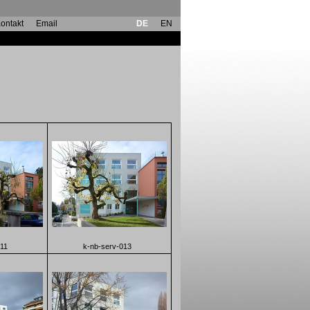
ontakt
Email
DE
EN
11
k-nb-serv-013