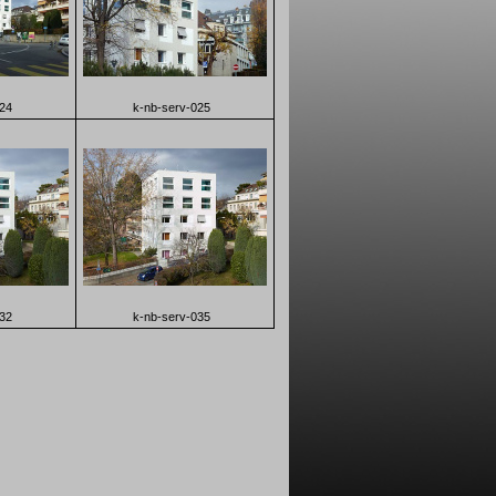
024
k-nb-serv-025
032
k-nb-serv-035