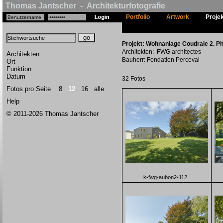
Thomas Jantscher - Architekturfotografie
Portfolio
Artwork
Proje
Projekt: Wohnanlage Coudraie 2. P
Architekten: FWG architectes
Architekten
Bauherr: Fondation Perceval
Ort
Funktion
Datum
32 Fotos
Fotos pro Seite
8
12
16
alle
Help
© 2011-2026 Thomas Jantscher
k-fwg-aubon2-112