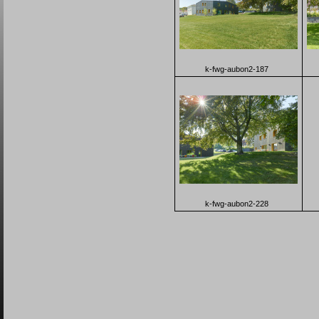
k-fwg-aubon2-187
k-fwg-aubon2-228