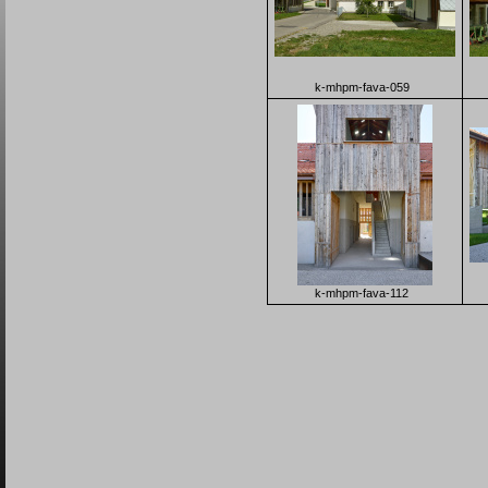
k-mhpm-fava-059
k-mhpm-fava-112