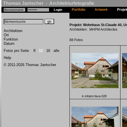
Thomas Jantscher - Architekturfotografie
Portfolio
Artwork
Proje
Projekt: Wohnhaus St-Claude 40, Um
Architekten: MHPM Architectes
Architekten
Ort
Funktion
88 Fotos
Datum
Fotos pro Seite
8
12
16
alle
Help
© 2011-2026 Thomas Jantscher
k-mhpm-fava-028