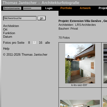
Thomas Jantscher - Architekturfotografie
Portfolio
Artwork
Proje
Projekt: Extension Villa Genève , Ge
Architekten: LRS Architectes
Architekten
Bauherr: Privat
Ort
Funktion
Datum
70 Fotos
Fotos pro Seite
8
12
16
alle
Help
© 2011-2026 Thomas Jantscher
k-lrs-sez-037