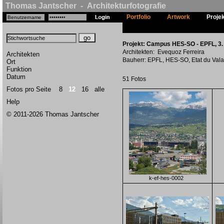
Thomas Jantscher - Architekturfotografie
Portfolio
Artwork
Proje
Projekt: Campus HES-SO - EPFL, 3. P
Architekten: Evequoz Ferreira
Architekten
Bauherr: EPFL, HES-SO, Etat du Vala
Ort
Funktion
Datum
51 Fotos
Fotos pro Seite
8
12
16
alle
Help
© 2011-2026 Thomas Jantscher
k-ef-hes-0002