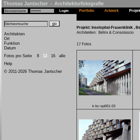
Thomas Jantscher - Architekturfotografie
Portfolio
Artwork
Proje
Projekt: Inselspital-Frauenklinik , B
Architekten: Bétrix & Consolascio
Architekten
Ort
Funktion
17 Fotos
Datum
Fotos pro Seite
8
12
16
alle
Help
© 2011-2026 Thomas Jantscher
k-bc-spi001-03