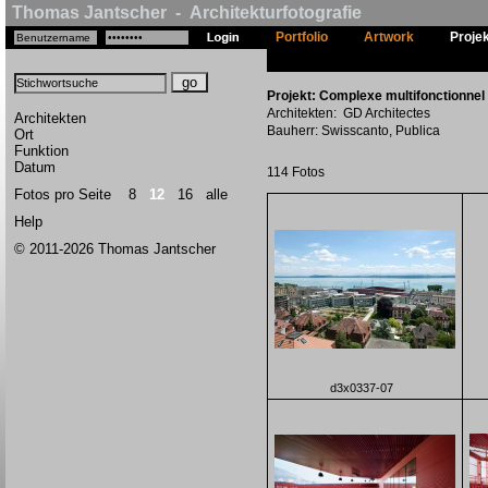
Thomas Jantscher - Architekturfotografie
Portfolio
Artwork
Proje
Projekt: Complexe multifonctionnel
Architekten: GD Architectes
Architekten
Bauherr: Swisscanto, Publica
Ort
Funktion
Datum
114 Fotos
Fotos pro Seite
8
12
16
alle
Help
© 2011-2026 Thomas Jantscher
d3x0337-07