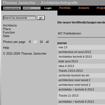
Thomas Jantscher - Architekturfotografie
Portfolio
Artwork
Proje
Die neuen Veröffentlichungen werde
Architects
Place
Function
807 Publikationen
Date
Photos per page
8
12
16
all
journal
exe 13
Help
architecture.ch aout 2013
© 2011-2026 Thomas Jantscher
Architektur technik 8-2013
batir aout 2013
idea 4-2013
Tracés 13/14-2013
archicrée-tourism du vin
architecture now! wood 2
architecture now! wood 2
architektur + technik 6-2013
Tracés 11-2013
architektur + technik 5-2013