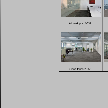
k-ipas-fripost2-631
k-ipas-fripost2-658