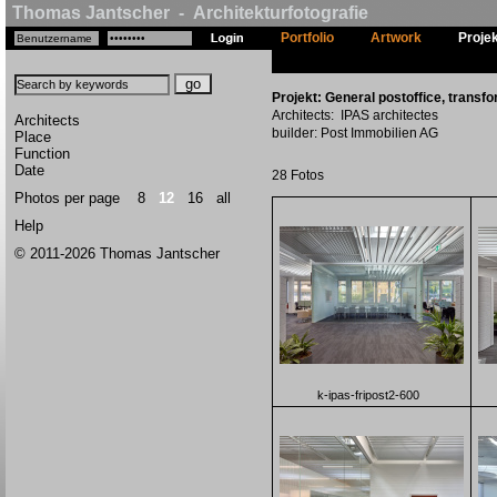
Thomas Jantscher - Architekturfotografie
Portfolio
Artwork
Proje
Projekt: General postoffice, transfo
Architects: IPAS architectes
Architects
builder: Post Immobilien AG
Place
Function
Date
28 Fotos
Photos per page
8
12
16
all
Help
© 2011-2026 Thomas Jantscher
k-ipas-fripost2-600