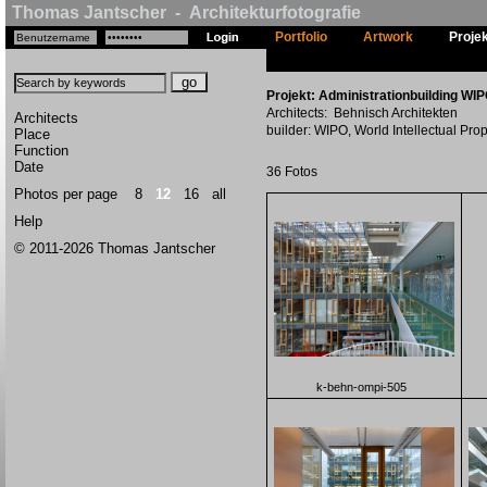
Thomas Jantscher - Architekturfotografie
Portfolio
Artwork
Proje
Projekt: Administrationbuilding WI
Architects: Behnisch Architekten
Architects
builder: WIPO, World Intellectual Pro
Place
Function
Date
36 Fotos
Photos per page
8
12
16
all
Help
© 2011-2026 Thomas Jantscher
k-behn-ompi-505