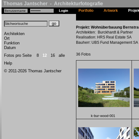
Thomas Jantscher - Architekturfotografie
Portfolio
Artwork
Proje
Projekt: Wohnüberbauung Bernstras
Architekten: Burckhardt & Partner
Architekten
Realisation: HRS Real Estate SA
Ort
Bauherr: UBS Fund Management SA
Funktion
Datum
36 Fotos
Fotos pro Seite
8
12
16
alle
Help
© 2011-2026 Thomas Jantscher
k-bur-wood-001