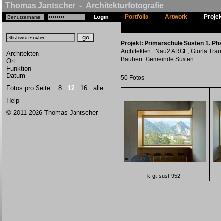
Thomas Jantscher - Architekturfotografie
Portfolio
Artwork
Proje
Projekt: Primarschule Susten 1. Pha
Architekten: Nau2 ARGE, Giorla Tra
Architekten
Bauherr: Gemeinde Susten
Ort
Funktion
Datum
50 Fotos
Fotos pro Seite
8
12
16
alle
Help
© 2011-2026 Thomas Jantscher
k-gt-sust-952