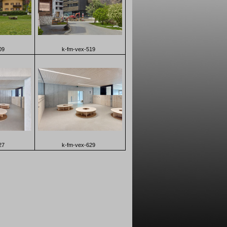
09
k-fm-vex-519
27
k-fm-vex-629