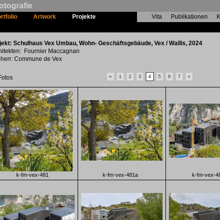
otografie
rtfolio
Artwork
Projekte
Vita
Publikationen
K
Schulhaus Vex Umbau, Wohn- Geschäfts
jekt: Schulhaus Vex Umbau, Wohn- Geschäftsgebäude, Vex / Wallis, 2024
hitekten: Fournier Maccagnan
herr: Commune de Vex
«
1
2
3
4
5
6
7
»
Fotos
k-fm-vex-481
k-fm-vex-481a
k-fm-vex-4