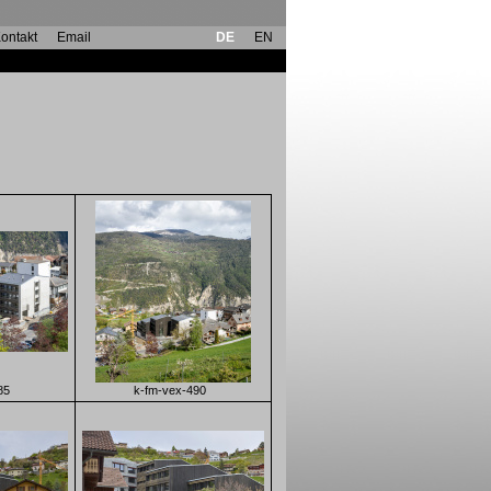
ontakt
Email
DE
EN
gebäude
85
k-fm-vex-490