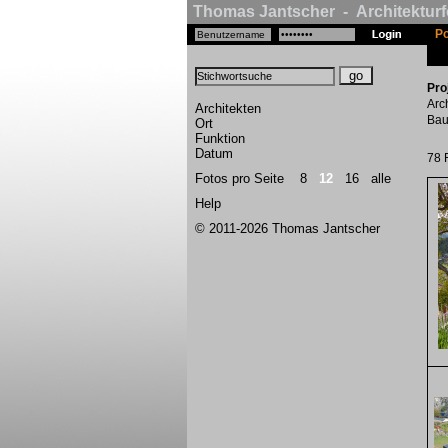
Thomas Jantscher - Architekturf
Po
Pro
Arc
Architekten
Bau
Ort
Funktion
Datum
78 
Fotos pro Seite
8
12
16
alle
Help
© 2011-2026 Thomas Jantscher