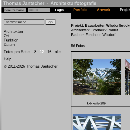
Thomas Jantscher - Architekturfotografie
Portfolio
Artwork
Proje
Projekt: Bauarbeiten Wilsdorfbrücke
Architekten: Brodbeck Roulet
Architekten
Bauherr: Fondation Wilsdorf
Ort
Funktion
Datum
56 Fotos
Fotos pro Seite
8
12
16
alle
Help
© 2011-2026 Thomas Jantscher
k-br-wils-209