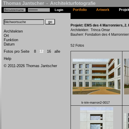
Thomas Jantscher - Architekturfotografie
Portfolio
Artwork
Proje
Projekt: EMS des 4 Marronniers, 2.
Architekten: Trinca Omar
Architekten
Bauherr: Fondation des 4 Marronnier
Ort
Funktion
Datum
52 Fotos
Fotos pro Seite
8
12
16
alle
Help
© 2011-2026 Thomas Jantscher
k-trin-marron2-0017