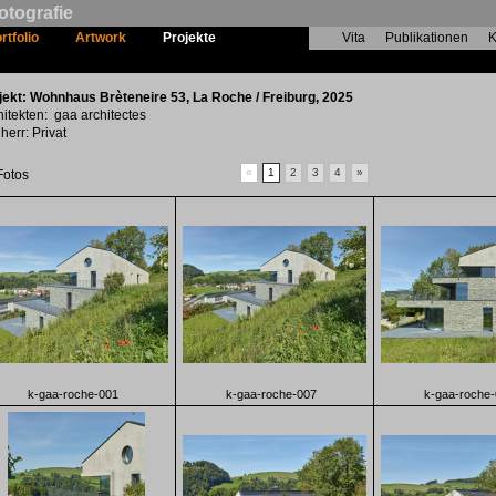
otografie
rtfolio
Artwork
Projekte
Vita
Publikationen
K
Wohnhaus Brèteneire 53
jekt: Wohnhaus Brèteneire 53, La Roche / Freiburg, 2025
hitekten: gaa architectes
herr: Privat
«
1
2
3
4
»
Fotos
k-gaa-roche-001
k-gaa-roche-007
k-gaa-roche