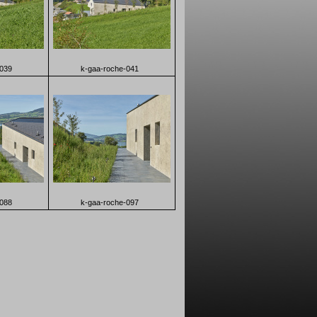
-039
k-gaa-roche-041
-088
k-gaa-roche-097