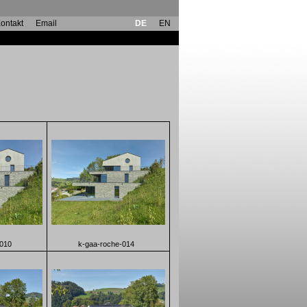
ontakt
Email
DE
EN
-010
k-gaa-roche-014