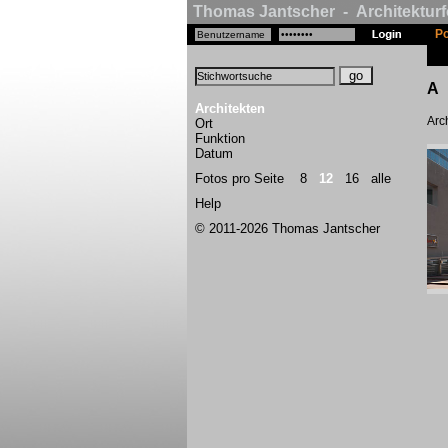
Thomas Jantscher - Architekturf
Po
A
Architekten
Arch
Ort
Funktion
Datum
Fotos pro Seite
8
12
16
alle
Help
© 2011-2026 Thomas Jantscher