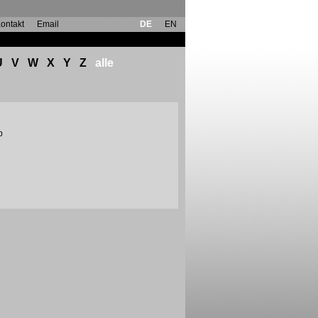
ontakt
Email
DE
EN
U
V
W
X
Y
Z
alle
p