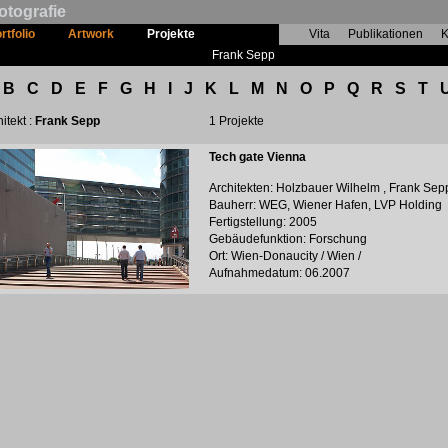
otografie
rtfolio
Artwork
Projekte
Vita
Publikationen
K
Frank Sepp
B
C
D
E
F
G
H
I
J
K
L
M
N
O
P
Q
R
S
T
itekt :
Frank Sepp
1 Projekte
Tech gate Vienna
Architekten: Holzbauer Wilhelm , Frank Sep
Bauherr: WEG, Wiener Hafen, LVP Holding
Fertigstellung: 2005
Gebäudefunktion: Forschung
Ort: Wien-Donaucity / Wien /
Aufnahmedatum: 06.2007