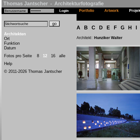
Thomas Jantscher - Architekturfotografie
Portfolio
Artwork
Proje
A
B
C
D
E
F
G
H
I
Architekten
Architekt :
Hunziker Walter
Ort
Funktion
Datum
Fotos pro Seite
8
12
16
alle
Help
© 2011-2026 Thomas Jantscher