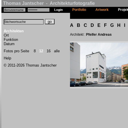
Thomas Jantscher - Architekturfotografie
Portfolio
Artwork
Proje
A
B
C
D
E
F
G
H
I
Architekten
Architekt :
Pfeifer Andreas
Ort
Funktion
Datum
Fotos pro Seite
8
12
16
alle
Help
© 2011-2026 Thomas Jantscher