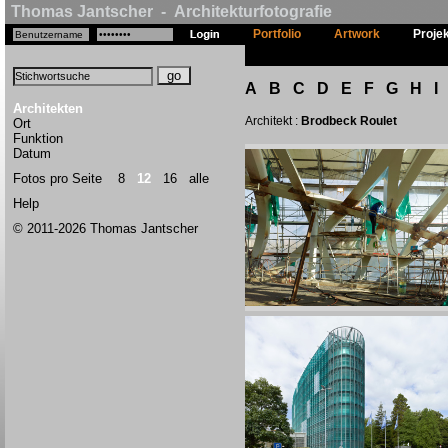
Thomas Jantscher - Architekturfotografie
Portfolio
Artwork
Proje
A
B
C
D
E
F
G
H
I
Architekten
Architekt :
Brodbeck Roulet
Ort
Funktion
Datum
Fotos pro Seite
8
12
16
alle
Help
© 2011-2026 Thomas Jantscher