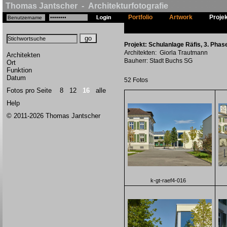
Thomas Jantscher - Architekturfotografie
Portfolio
Artwork
Proje
Projekt: Schulanlage Räfis, 3. Phase
Architekten: Giorla Trautmann
Architekten
Bauherr: Stadt Buchs SG
Ort
Funktion
Datum
52 Fotos
Fotos pro Seite
8
12
16
alle
Help
© 2011-2026 Thomas Jantscher
k-gt-raef4-016