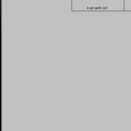
k-gt-raef4-114