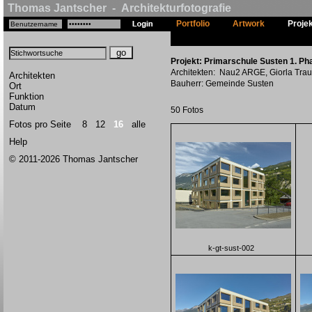
Thomas Jantscher - Architekturfotografie
Portfolio
Artwork
Proje
Projekt: Primarschule Susten 1. Pha
Architekten: Nau2 ARGE, Giorla Tra
Architekten
Bauherr: Gemeinde Susten
Ort
Funktion
Datum
50 Fotos
Fotos pro Seite
8
12
16
alle
Help
© 2011-2026 Thomas Jantscher
k-gt-sust-002