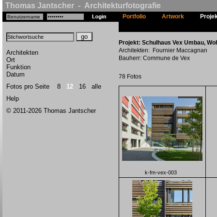
Thomas Jantscher - Architekturfotografie
Portfolio
Artwork
Proje
Projekt: Schulhaus Vex Umbau, Woh
Architekten: Fournier Maccagnan
Architekten
Bauherr: Commune de Vex
Ort
Funktion
Datum
78 Fotos
Fotos pro Seite
8
12
16
alle
Help
© 2011-2026 Thomas Jantscher
k-fm-vex-003