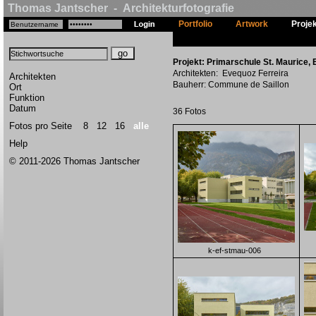
Thomas Jantscher - Architekturfotografie
Portfolio
Artwork
Proje
Projekt: Primarschule St. Maurice, E
Architekten: Evequoz Ferreira
Architekten
Bauherr: Commune de Saillon
Ort
Funktion
Datum
36 Fotos
Fotos pro Seite
8
12
16
alle
Help
© 2011-2026 Thomas Jantscher
k-ef-stmau-006